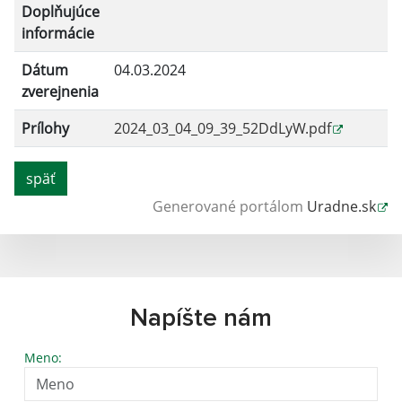
Doplňujúce
informácie
Dátum
04.03.2024
zverejnenia
Prílohy
2024_03_04_09_39_52DdLyW.pdf
späť
Generované portálom
Uradne.sk
Napíšte nám
Meno: