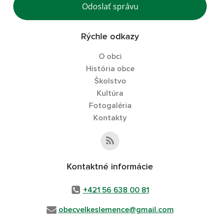
Odoslať správu
Rýchle odkazy
O obci
História obce
Školstvo
Kultúra
Fotogaléria
Kontakty
Kontaktné informácie
+421 56 638 00 81
obecvelkeslemence@gmail.com