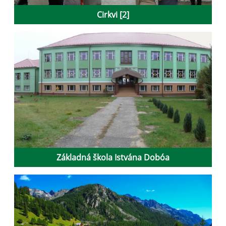
Cirkvi [2]
Základná škola Istvána Dobóa