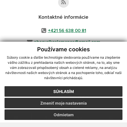
Kontaktné informácie
+421 56 638 00 81
obecvelkeslemence@gmail.com
Používame cookies
Súbory cookie a ďalšie technológie sledovania používame na zlepšenie
vášho zážitku z prehliadania našich webových stránok, na to, aby sme
využite možnosť získavania aktuálnych informácií s využitím RSS
,
vám zobrazovali prispôsobený obsah a cielené reklamy, na analýzu
CMS systém (redakčný) systém ECHELON 2,
Mapa stránok
,
web portál
,
návštevnosti našich webových stránok a na pochopenie toho, odkiaľ naši
návštevníci prichádzajú.
webhosting
,
webex.digital, s.r.o.
,
domény
,
registrácia domény
,
spoločnosť webex.digital, s.r.o.
,
technický prevádzkovateľ
SÚHLASÍM
Posledná aktualizácia:
04.08.2026
Zmeniť moje nastavenia
Vytlačiť stránku
|
Vyhlásenie o prístupnosti
Autorské práva
|
Cookies
Odmietam