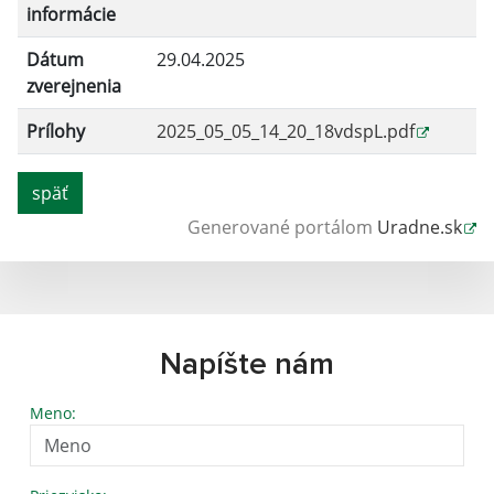
informácie
Dátum
29.04.2025
zverejnenia
Prílohy
2025_05_05_14_20_18vdspL.pdf
späť
Generované portálom
Uradne.sk
Napíšte nám
Meno: