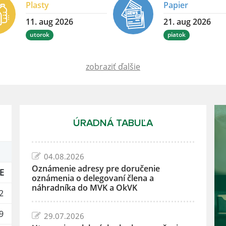
Plasty
Papier
11. aug 2026
21. aug 2026
utorok
piatok
zobraziť ďalšie
ÚRADNÁ TABUĽA
04.08.2026
Oznámenie adresy pre doručenie
E
oznámenia o delegovaní člena a
náhradníka do MVK a OkVK
2
9
29.07.2026