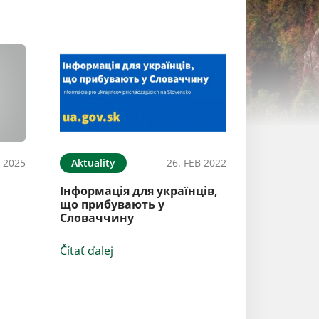
 2025
Aktuality
26. FEB 2022
Aktuality
Інформація для українців,
nový článok
що прибувають у
Словаччину
Čítať ďalej
Čítať ďalej