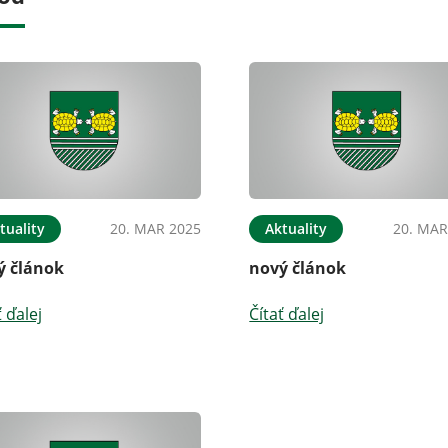
tuality
20. MAR 2025
Aktuality
20. MAR
ý článok
nový článok
ť ďalej
Čítať ďalej