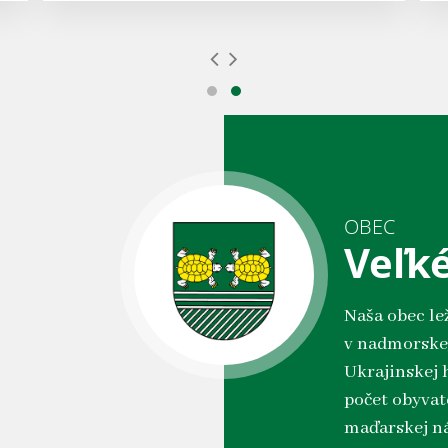
OBEC
Veľk
Naša obec le
v nadmorskej
Ukrajinskej h
počet obyvate
maďarskej ná