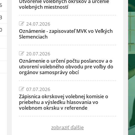
Utvorenie volebných okrskov a určenie
6
volebných miestností
3
24.07.2026
0
Oznámenie - zapisovateľ MVK vo Veľkých
Slemenciach
20.07.2026
Oznámenie o určení počtu poslancov a o
utvorení volebného obvodu pre voľby do
orgánov samosprávy obcí
07.07.2026
Zápisnica okrskovej volebnej komisie o
priebehu a výsledku hlasovania vo
volebnom okrsku v referende
zobraziť ďalšie