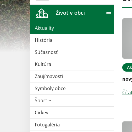
Život v obci
Aktuality
História
Súčasnosť
Kultúra
20. MAR 2025
Aktuality
26. FEB 2022
Ak
Zaujímavosti
Інформація для українців,
nov
що прибувають у
Symboly obce
Словаччину
Číta
Šport
Čítať ďalej
Cirkev
Fotogaléria