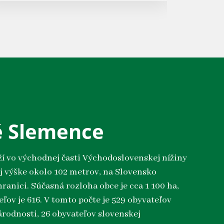
é Slemence
ží vo východnej časti Východoslovenskej nížiny
 výške okolo 102 metrov, na Slovensko
ranici. Súčasná rozloha obce je cca 1 100 ha,
ľov je 616. V tomto počte je 529 obyvateľov
rodnosti, 26 obyvateľov slovenskej