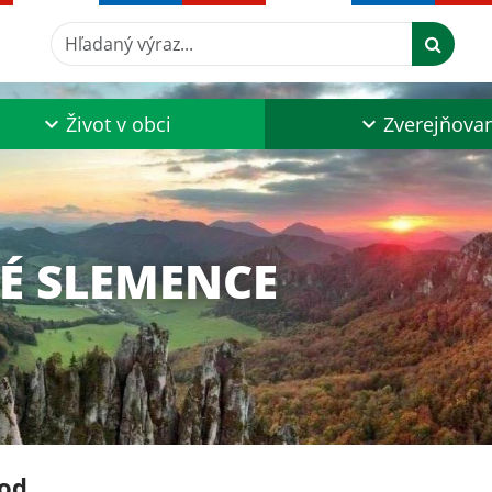
Hľadaný výraz...
Život v obci
Zverejňova
É SLEMENCE
od