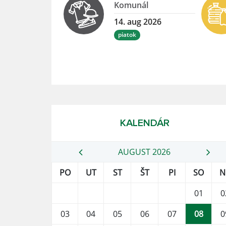
Komunál
14. aug 2026
piatok
KALENDÁR
AUGUST 2026
PO
UT
ST
ŠT
PI
SO
N
01
0
03
04
05
06
07
08
0